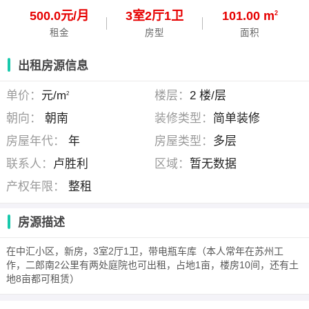
500.0元/月
3
室
2
厅
1
卫
101.00 m
2
租金
房型
面积
出租房源信息
单价：
元/m
楼层：
2 楼/层
2
朝向：
朝南
装修类型：
简单装修
房屋年代：
年
房屋类型：
多层
联系人：
卢胜利
区域：
暂无数据
产权年限：
整租
房源描述
在中汇小区，新房，3室2厅1卫，带电瓶车库（本人常年在苏州工
作，二郎南2公里有两处庭院也可出租，占地1亩，楼房10间，还有土
地8亩都可租赁）